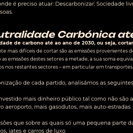
de é preciso atuar: Descarbonizar; Sociedade livr
soas.
utralidade Carbónica a
lidade de carbono até ao ano de 2030, ou seja, cor
te mais difíceis de cortar são as emissões provenientes 
s emissões destes setores a metade, a sua soma equival
cos
nos restantes sectores
–
em particular em
transportes 
ização de cada partido, analisámos as seguintes
 investido mais dinheiro público tal como não são
aeroporto, mais gasodutos, mais auto-estradas.
ssões que sobre as quais só uma pequena parte d
, iates e carros de luxo.