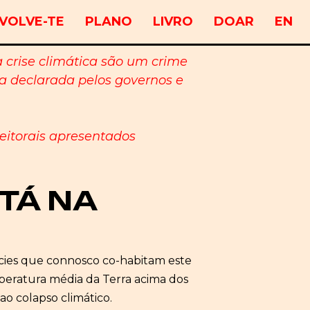
VOLVE-TE
PLANO
LIVRO
DOAR
EN
crise climática são um crime
a declarada pelos governos e
eitorais apresentados
STÁ NA
écies que connosco co-habitam este
peratura média da Terra acima dos
o colapso climático.