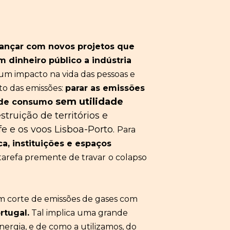
ançar com
novos projetos que
om dinheiro público a indústria
 um impacto na vida das pessoas e
to das
emissões:
parar as emissões
sem utilidade
 de consumo
struição de territórios e
fe e os voos Lisboa-Porto.
Para
ica, instituições e espaços
tarefa premente de travar
o colapso
um corte de emissões de gases com
rtugal
.
Tal implica uma grande
ergia, e de como a utilizamos, do