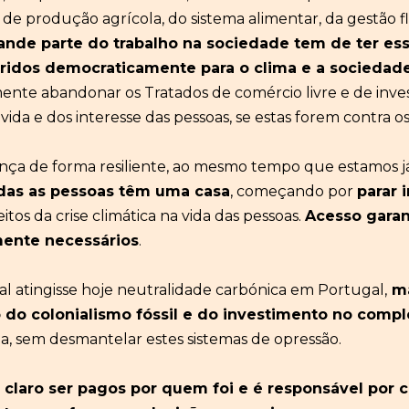
de produção agrícola, do sistema alimentar, da gestão fl
ande parte
d
o trabalho
na sociedade tem de ter
es
rido
s
democraticamente
para
o clima
e a sociedade
mente abandonar os Tratados de comércio livre e de in
ida e dos interesse das pessoas, se estas forem contra o
ça de forma resiliente, ao mesmo tempo que estamos já 
das as pessoas
têm
uma cas
a
, começando por
parar
tos da crise climática na vida das pessoas.
Acesso
gara
mente necessári
os
.
l atingisse hoje neutralidade carbónica em Portugal,
m
o
d
o colonialismo fóssil
e
do
investi
mento
no comple
da, sem desmantelar estes sistemas de opressão.
claro ser pagos por quem foi e é responsável por cr