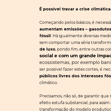
É possível travar a crise climática
Começando pelos básicos, é
necessá
aumentam emissões – gasodutos
fóssil
. Há igualmente divers
as medi
sem comportar uma séria transforma
de luxo
,
pondo fim, entre outras coi
social e com um grande impac
ecossistemas, por exemplo banin
ser possível fazer estes cortes,
é nec
pú
bl
icos livre
s
dos interesses fós
climátic
o
.
Precisamos, não só, de garantir qu
efeito estufa substancial, para assi
transformação do modelo produtivo, 