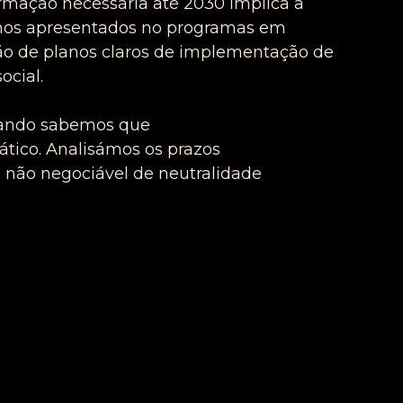
formação necessária até 2030 implica a
anos apresentados no programas em
ão de planos claros de implementação de
ocial.
uando
sabemos qu
e
entre 2026 e 2035
ático.
Analisámos o
s prazos
 não negociável de
neutralidade