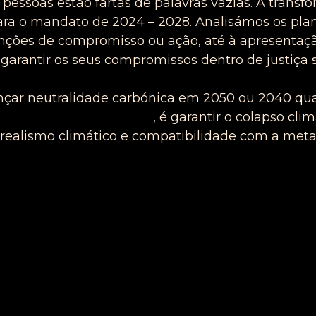
s pessoas estão fartas de palavras vazias. A trans
ara o mandato de 2024 – 2028. Analisámos os pl
ções de compromisso ou ação, até à apresentaç
arantir os seus compromissos dentro de justiça s
ançar neutralidade carbónica em 2050 ou 2040 q
ue tem direito até 2100
,
é garantir o colapso clim
 realismo climático e compatibilidade
com
a meta