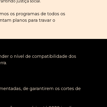
antindo justiça social.
ámos os programas de todos os
ntam planos para travar o
ender o nível de compatibilidade dos
rra.
entadas, de garantirem os cortes de