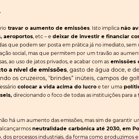
.
rio
travar o aumento de emissões
. Isto implica
não
av
, aeroportos
, et
c – e
deixar de investir e financiar c
das
que
podem ser posta em prática já no imediato, sem
ção social
,
mas que
permite
m por um travão ao aumen
sas, ao uso de
jatos privados, e
acabar com
as
emissões
to a nível de emissões
, gasto de água doce, e de
do os cruzeiros, “brindes” inúteis, campos de gol
essário
colocar a vida acima do lucro
e ter
um
a
polít
seis,
direcionando o foco de
todas as instituições
para a 
e não há um aumento das emissões, mas sim de garantir 
m alcançarmos
neutralidade carbónica até 2030,
em Po
dos processos industriais, da forma como produzimos en