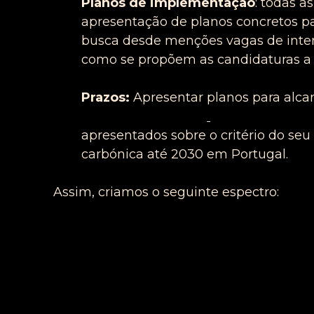
Planos de implementação
: todas a
apresentação de planos concretos p
busca desde menções vagas de inten
como se propõem as candidaturas a g
Prazos:
Apresentar planos para alc
Portugal
vai
emit
ir
todo o CO2 a q
apresentados sobre o critério do seu
carbónica até 2030 em Portugal.
Assim, criamos o seguinte espectro: