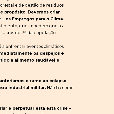
orestal e de gestão de resíduos.
se
propósito.
Devemos criar
 – os Empregos para o Clima.
vestimento, que impedem que as
s lucros do 1% da população.
a enfrentar eventos climáticos
 imediatamente
os despejos e
ntido
a
alimento saudável
e
anteríamos o
rumo ao colapso
xo industrial militar.
Não há como
iar e perpetuar esta
esta crise
–