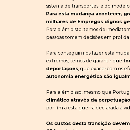
sistema de transportes, e do modelo 
Para esta mudança acontecer,
gr
milhares de Empregos dignos
ge
Para além disto, temos de imediata
pessoas tomem decisões em prol da v
Para conseguirmos fazer esta mudan
extremos, temos de garantir que
to
deportações
, que exacerbam os efei
autonomia energética
são
igual
Para além disso, mesmo que Portuga
climático
através da
perpetua
çã
por fim a esta guerra declarada à vi
O
s
custos desta transição
devem 