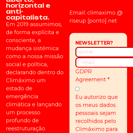
horizontal e
anti-
Email: climaximo @
capitalista.
riseup [ponto] net
Em 2019 assumimos,
de forma explícita e
consciente, a
mudança sistémica
como a nossa missão
social e política,
GDPR
declarando dentro do
Agreement
*
Climáximo um
estado de
emergência
Eu autorizo que
climática e lançando
os meus dados
um processo
pessoais sejam
profundo de
recolhidos pelo
reestruturação
Climáximo para