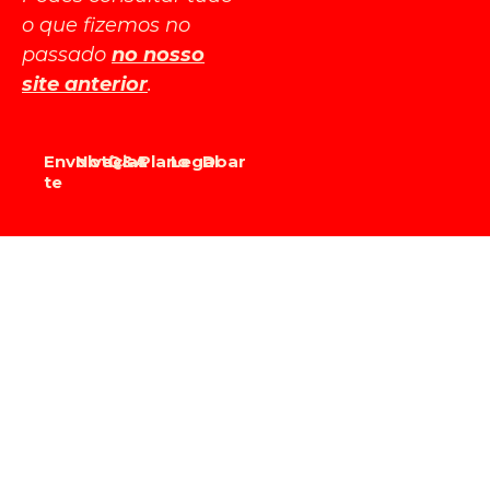
o que fizemos no
passado
no nosso
site anterior
.
Envolve-
Notícias
Q&A
Plano
Legal
Doar
te