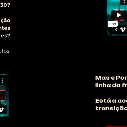
030?
ução
ntes
res?
tos.
Mas e Por
linha da 
Está a a
transiçã