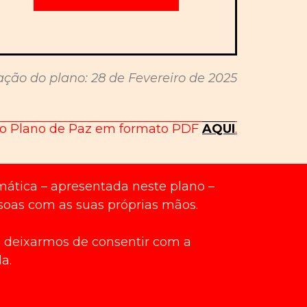
ação do plano: 28 de Fevereiro de 2025
 o Plano de Paz em formato PDF
AQUI
.
imática – apresentada neste plano –
soas com as suas próprias mãos.
 e deixarmos de consentir com a
a.