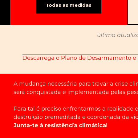
Todas as medidas
última atualiz
Descarrega o Plano de Desarmamento e
A mudança necessária para travar a crise cl
será conquistada e implementada pelas pes
Para tal é preciso enfrentarmos a realidade
destruição premeditada e coordenada da vid
Junta-te à resistência climática!