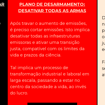
AR
PLANO DE DESARMAMENTO:
DESATIVAR TODAS AS ARMAS
D
e
Após travar o aumento de emissões,
n
é preciso cortar emissões. Isto implica
p
desativar todas as infraestruturas
o
emissoras e ativar uma transição
j
justa, compatível com os limites da
e
vida e prazos da ciência.
F
Tal implica um processo de
s
transformação industrial e laboral em
a
larga escala, passando a estar no
centro da sociedade a vida, ao invés
do lucro.