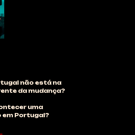
tugal não está na
frente da mudança?
contecer uma
o em Portugal?