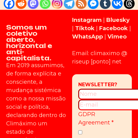
Instagram
|
Bluesky
Somos um
|
Tiktok
|
Facebook
|
coletivo
WhatsApp
|
Vimeo
aberto,
horizontal e
anti-
Email: climaximo @
capitalista.
riseup [ponto] net
Em 2019 assumimos,
de forma explícita e
consciente, a
mudança sistémica
como a nossa missão
social e política,
GDPR
declarando dentro do
Agreement
*
Climáximo um
estado de