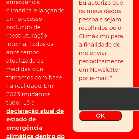
emergência
Eu autorizo que
climática e lançando
os meus dados
um processo
pessoais sejam
profundo de
recolhidos pelo
reestruturação
Climáximo para
interna. Todos os
a finalidade de
anos temos
me enviar
atualizado as
periodicamente
medidas que
um Newsletter
tomamos com base
por e-mail.
*
na realidade. Em
2023 mudámos
tudo. Lê a
declaração atual de
OK
estado de
emergência
climática dentro do