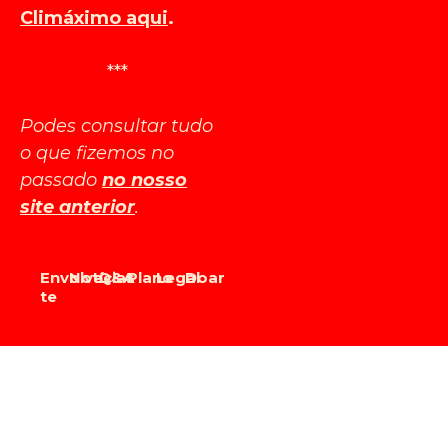
Climáximo aqui
.
***
Podes consultar tudo
o que fizemos no
passado
no nosso
site anterior
.
Envolve-
Notícias
Q&A
Plano
Legal
Doar
te