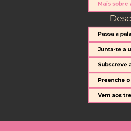
Mais sobre 
Desc
Passa a pal
Junta-te a 
Subscreve 
Preenche o 
Vem aos tre