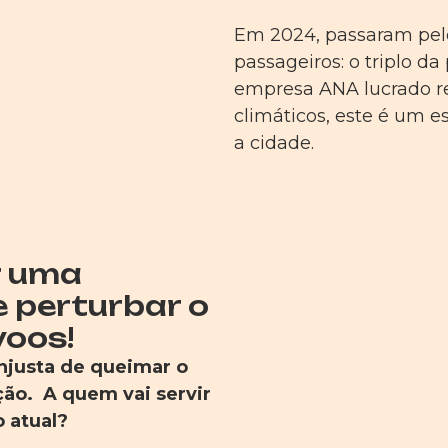
Em 2024, passaram pelo
passageiros: o triplo d
empresa ANA lucrado r
climáticos, este é um e
a cidade.
r uma
 perturbar o
voos!
injusta de queimar o
ução.
A quem vai servir
 atual?