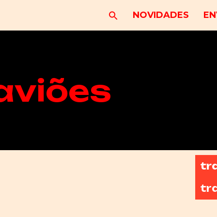
NOVIDADES
EN
aviões
tr
tr