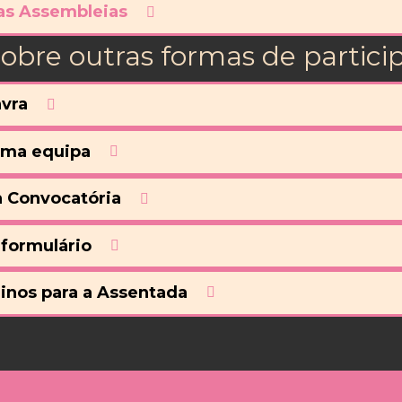
as Assembleias
obre outras formas de particip
avra
uma equipa
a Convocatória
formulário
inos para a Assentada