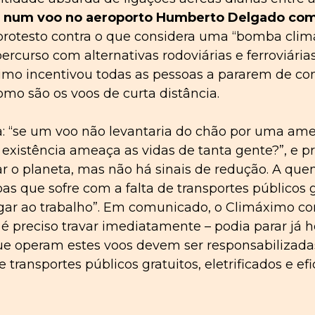
u num voo no aeroporto Humberto Delgado com 
protesto contra o que considera uma “bomba climá
ercurso com alternativas rodoviárias e ferroviári
ximo incentivou todas as pessoas a pararem de co
omo são os voos de curta distância.
oga: “se um voo não levantaria do chão por uma a
 existência ameaça as vidas de tanta gente?”, e p
r o planeta, mas não há sinais de redução. A que
s que sofre com a falta de transportes públicos g
r ao trabalho”. Em comunicado, o Climáximo cons
é preciso travar imediatamente – podia parar já ho
ue operam estes voos devem ser responsabilizad
ransportes públicos gratuitos, eletrificados e ef