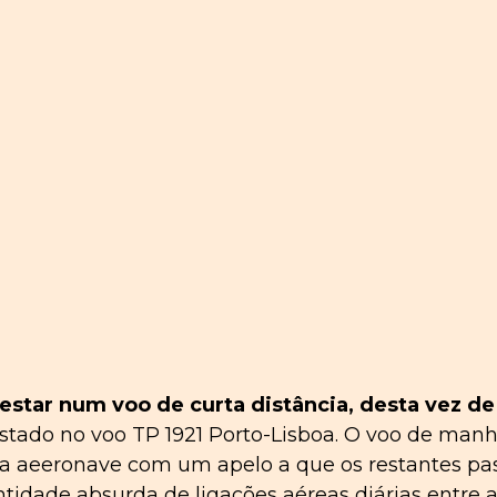
estar num voo de curta distância, desta vez de
estado no voo TP 1921 Porto-Lisboa. O voo de man
 da aeeronave com um apelo a que os restantes pa
idade absurda de ligações aéreas diárias entre a