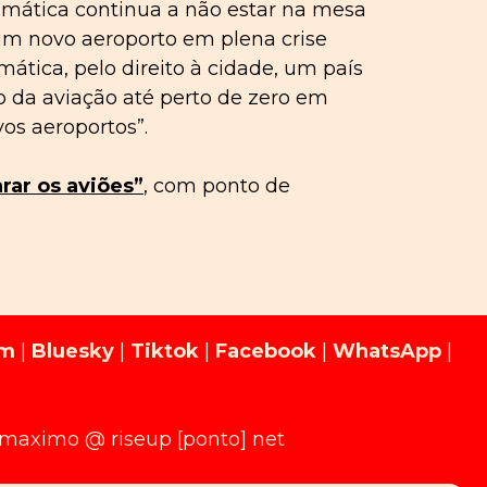
limática continua a não estar na mesa
 um novo aeroporto em plena crise
imática, pelo direito à cidade, um país
ão da aviação até perto de zero em
os aeroportos”.
rar os aviões”
, com ponto de
am
|
Bluesky
|
Tiktok
|
Facebook
|
WhatsApp
|
limaximo @ riseup [ponto] net