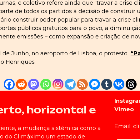
as, o coletivo refere ainda que “travar a crise c
 parte de todos os partidos à decisão de construir
sário construir poder popular para travar a crise cl
portes públicos gratuitos para o povo, a diminuiç
ente emissões – como expansão e criação de nov
 1 de Junho, no aeroporto de Lisboa, o protesto
“Pa
so Henriques.
Instagr
to, horizontal e
Vimeo
Email: c
ciente, a mudança sistémica como a
ntro do Climáximo um estado de