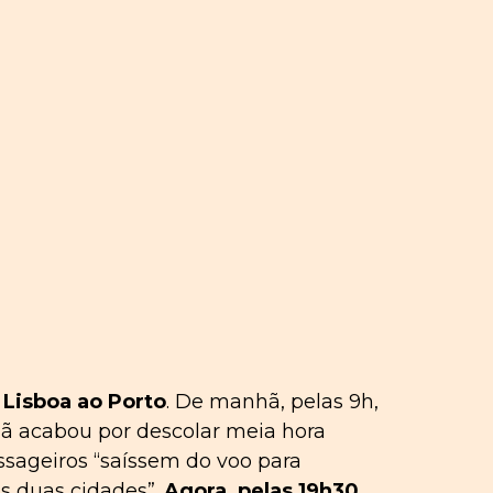
 Lisboa ao Porto
. De manhã, pelas 9h,
hã acabou por descolar meia hora
ssageiros “saíssem do voo para
s duas cidades”.
Agora, pelas 19h30,