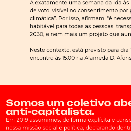
A exatamente uma semana da ida às urn
de voto, visível no consentimento por
climática”. Por isso, afirmam, “é neces
habitável para todas as pessoas, trans
2030, e nem mais um projeto que aum
Neste contexto, está previsto para dia
encontro às 15:00 na Alameda D. Afon
Somos um coletivo aber
anti-capitalista.
Em 2019 assumimos, de forma explícita e cons
nossa missão social e política, declarando de