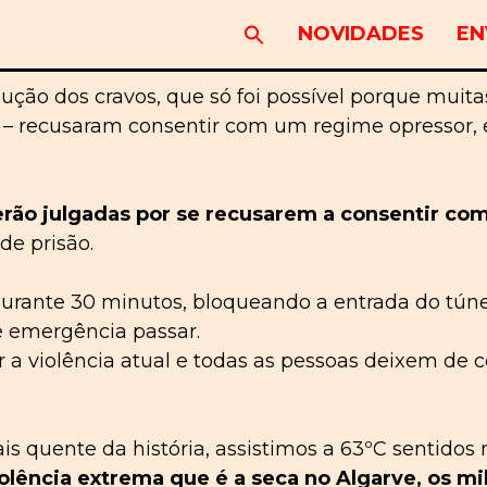
NOVIDADES
EN
lução dos cravos, que só foi possível porque muita
– recusaram consentir com um regime opressor, e
e serão julgadas por se recusarem a consentir c
de prisão.
urante 30 minutos, bloqueando a entrada do tú
e emergência passar.
a violência atual e todas as pessoas deixem de c
s quente da história, assistimos a 63ºC sentidos 
olência extrema que é a seca no Algarve, os m