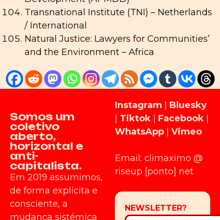
Transnational Institute (TNI) – Netherlands
/ International
Natural Justice: Lawyers for Communities’
and the Environment – Africa
Instagram
|
Bluesky
Somos um
|
Tiktok
|
Facebook
|
coletivo
WhatsApp
|
Vimeo
aberto,
horizontal e
anti-
Email: climaximo @
capitalista.
riseup [ponto] net
Em 2019 assumimos,
de forma explícita e
consciente, a
mudança sistémica