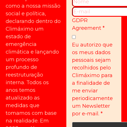
como a nossa missão
social e política,
GDPR
declarando dentro do
Agreement
*
Climáximo um
estado de
emergência
Eu autorizo que
climática e lançando
os meus dados
um processo
pessoais sejam
profundo de
recolhidos pelo
reestruturação
Climáximo para
interna. Todos os
a finalidade de
anos temos
me enviar
atualizado as
periodicamente
medidas que
um Newsletter
tomamos com base
por e-mail.
*
na realidade. Em