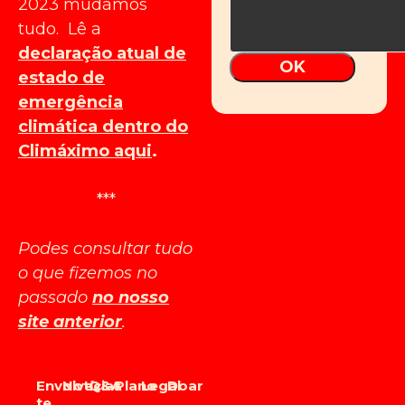
2023 mudámos
tudo. Lê a
declaração atual de
OK
estado de
emergência
climática dentro do
Climáximo aqui
.
***
Podes consultar tudo
o que fizemos no
passado
no nosso
site anterior
.
Envolve-
Notícias
Q&A
Plano
Legal
Doar
te