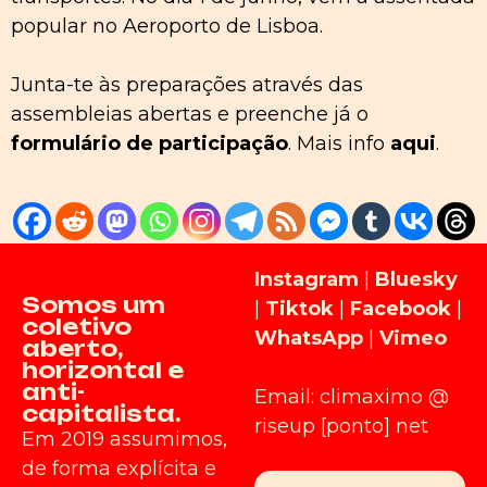
popular no Aeroporto de Lisboa.
Junta-te às preparações através das
assembleias abertas e preenche já o
formulário de participação
. Mais info
aqui
.
Instagram
|
Bluesky
Somos um
|
Tiktok
|
Facebook
|
coletivo
WhatsApp
|
Vimeo
aberto,
horizontal e
anti-
Email: climaximo @
capitalista.
riseup [ponto] net
Em 2019 assumimos,
de forma explícita e