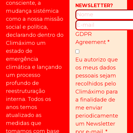
consciente, a
mudança sistémica
como a nossa missão
social e política,
GDPR
declarando dentro do
Agreement
*
Climáximo um
estado de
emergência
Eu autorizo que
climática e lançando
os meus dados
um processo
pessoais sejam
profundo de
recolhidos pelo
reestruturação
Climáximo para
interna. Todos os
a finalidade de
anos temos
me enviar
atualizado as
periodicamente
medidas que
um Newsletter
tomamos com base
por e-mail.
*