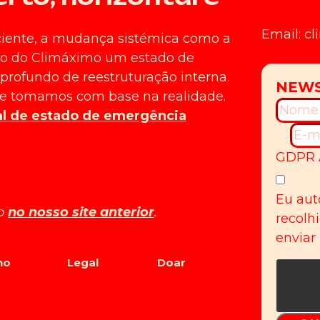
Email: c
ciente, a mudança sistémica como a
ntro do Climáximo um estado de
rofundo de reestruturação interna.
ue tomamos com base na realidade.
al de estado de emergência
GDPR 
Eu aut
do
no nosso site anterior
.
recolh
enviar
no
Legal
Doar