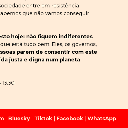
sociedade entre em resistência
 sabemos que não vamos conseguir
esto hoje: não fiquem indiferentes
.
ue está tudo bem. Eles, os governos,
essoas parem de consentir com este
ida justa e digna num planeta
13:30.
am
|
Bluesky
|
Tiktok
|
Facebook
|
WhatsApp
|