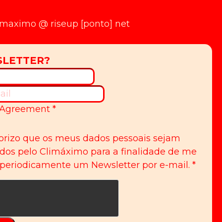
limaximo @ riseup [ponto] net
Agreement
*
orizo que os meus dados pessoais sejam
idos pelo Climáximo para a finalidade de me
 periodicamente um Newsletter por e-mail.
*