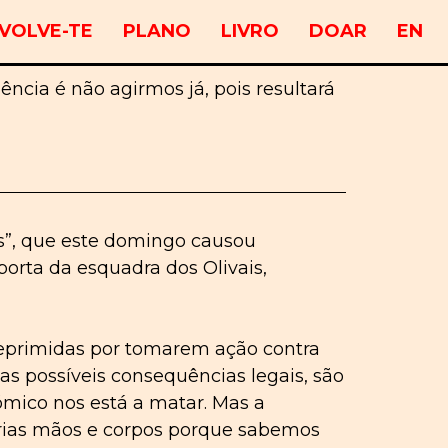
VOLVE-TE
PLANO
LIVRO
DOAR
EN
ncia é não agirmos já, pois resultará
es”, que este domingo causou
orta da esquadra dos Olivais,
r reprimidas por tomarem ação contra
s possíveis consequências legais, são
ómico nos está a matar. Mas a
prias mãos e corpos porque sabemos