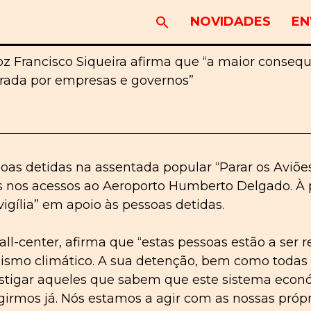
NOVIDADES
EN
z Francisco Siqueira afirma que “a maior consequê
erada por empresas e governos”
soas detidas na assentada popular “Parar os Aviõ
 nos acessos ao Aeroporto Humberto Delgado. À p
gília” em apoio às pessoas detidas.
call-center, afirma que “estas pessoas estão a se
ismo climático. A sua detenção, bem como todas a
castigar aqueles que sabem que este sistema econ
girmos já. Nós estamos a agir com as nossas pró