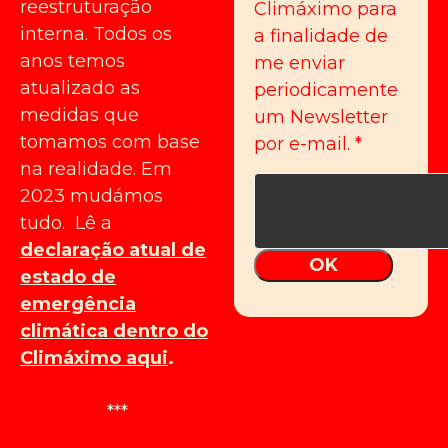
reestruturação
Climáximo para
interna. Todos os
a finalidade de
anos temos
me enviar
atualizado as
periodicamente
medidas que
um Newsletter
tomamos com base
por e-mail.
*
na realidade. Em
2023 mudámos
tudo. Lê a
declaração atual de
OK
estado de
emergência
climática dentro do
Climáximo aqui
.
***