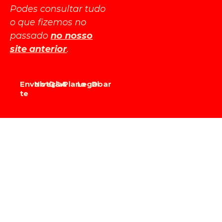
Podes consultar tudo
o que fizemos no
passado
no nosso
site anterior
.
Envolve-
Notícias
Q&A
Plano
Legal
Doar
te