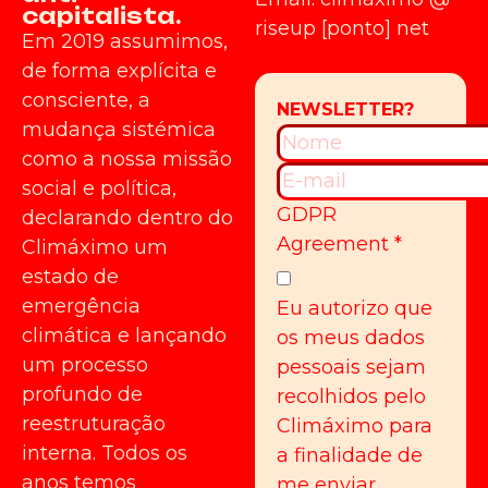
capitalista.
riseup [ponto] net
Em 2019 assumimos,
de forma explícita e
consciente, a
mudança sistémica
como a nossa missão
social e política,
GDPR
declarando dentro do
Agreement
*
Climáximo um
estado de
emergência
Eu autorizo que
climática e lançando
os meus dados
um processo
pessoais sejam
profundo de
recolhidos pelo
reestruturação
Climáximo para
interna. Todos os
a finalidade de
anos temos
me enviar