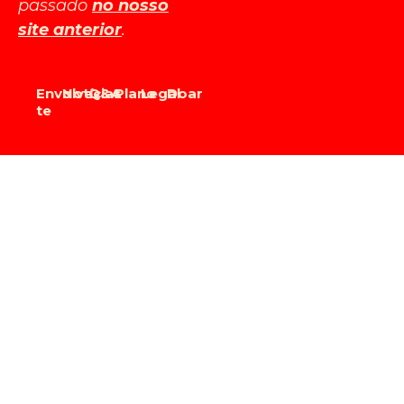
passado
no nosso
site anterior
.
Envolve-
Notícias
Q&A
Plano
Legal
Doar
te