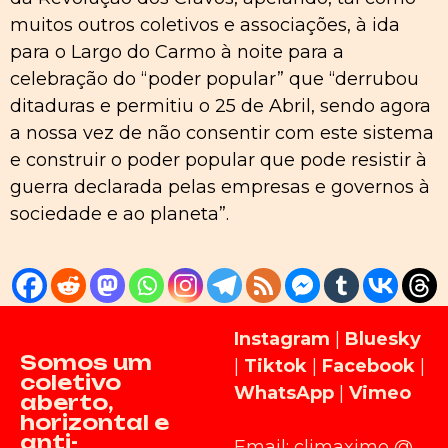
muitos outros coletivos e associações, à ida
para o Largo do Carmo à noite para a
celebração do “poder popular” que “derrubou
ditaduras e permitiu o 25 de Abril, sendo agora
a nossa vez de não consentir com este sistema
e construir o poder popular que pode resistir à
guerra declarada pelas empresas e governos à
sociedade e ao planeta”.
Instagram
|
Bluesky
Somos um
|
Tiktok
|
Facebook
|
coletivo
WhatsApp
|
Vimeo
aberto,
horizontal e
anti-
Email: climaximo @