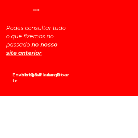
***
Podes consultar tudo
o que fizemos no
passado
no nosso
site anterior
.
Envolve-
Notícias
Q&A
Plano
Legal
Doar
te