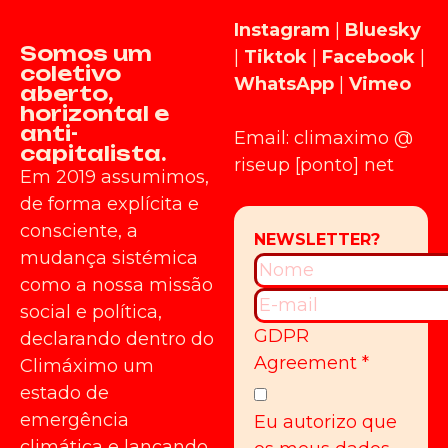
Instagram
|
Bluesky
Somos um
|
Tiktok
|
Facebook
|
coletivo
WhatsApp
|
Vimeo
aberto,
horizontal e
anti-
Email: climaximo @
capitalista.
riseup [ponto] net
Em 2019 assumimos,
de forma explícita e
consciente, a
mudança sistémica
como a nossa missão
social e política,
GDPR
declarando dentro do
Agreement
*
Climáximo um
estado de
emergência
Eu autorizo que
climática e lançando