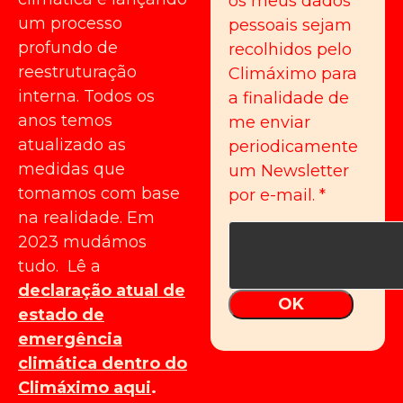
os meus dados
um processo
pessoais sejam
profundo de
recolhidos pelo
reestruturação
Climáximo para
interna. Todos os
a finalidade de
anos temos
me enviar
atualizado as
periodicamente
medidas que
um Newsletter
tomamos com base
por e-mail.
*
na realidade. Em
2023 mudámos
tudo. Lê a
declaração atual de
OK
estado de
emergência
climática dentro do
Climáximo aqui
.