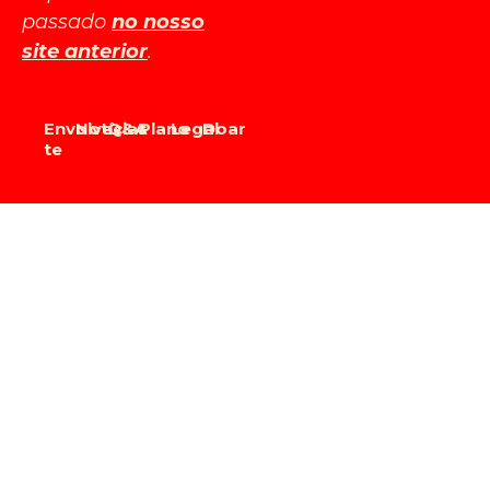
passado
no nosso
site anterior
.
Envolve-
Notícias
Q&A
Plano
Legal
Doar
te