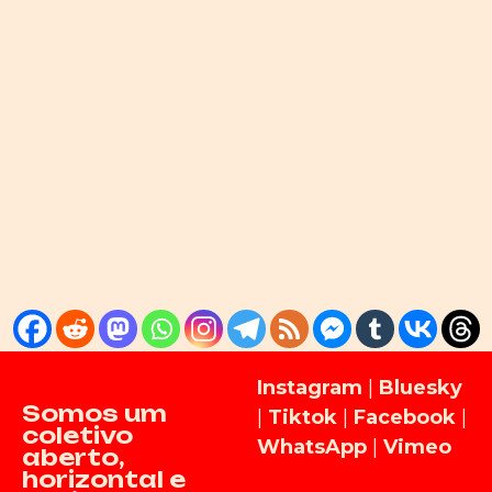
Instagram
|
Bluesky
Somos um
|
Tiktok
|
Facebook
|
coletivo
WhatsApp
|
Vimeo
aberto,
horizontal e