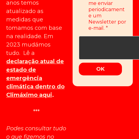
e
anos temos
me enviar
m
periodicament
atualizado as
e
e um
n
medidas que
Newsletter por
t
tomamos com base
e-mail.
*
*
na realidade. Em
2023 mudámos
tudo. Lê a
declaração atual de
OK
estado de
emergência
climática dentro do
Climáximo aqui
.
***
Podes consultar tudo
o que fizemos no