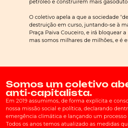
petróleo e construirem mais gasodutos
O coletivo apela a que a sociedade “d
destruição em curso, juntando-se à m
Praça Paiva Couceiro, e irá bloquear a
mas somos milhares de milhões, e é 
Somos um coletivo aber
anti-capitalista.
Em 2019 assumimos, de forma explícita e cons
nossa missão social e política, declarando de
emergência climática e lançando um processo p
Todos os anos temos atualizado as medidas q