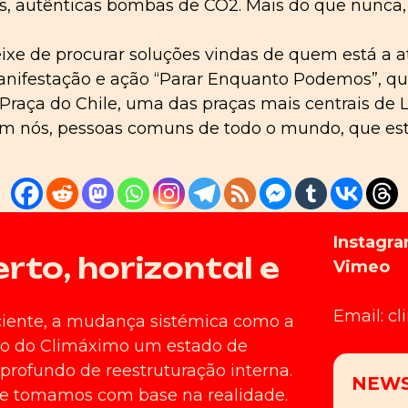
, autênticas bombas de CO2. Mais do que nunca, é 
eixe de procurar soluções vindas de quem está a at
anifestação e ação “Parar Enquanto Podemos”, qu
 Praça do Chile, uma das praças mais centrais de 
em nós, pessoas comuns de todo o mundo, que es
Instagr
to, horizontal e
Vimeo
Email: c
ciente, a mudança sistémica como a
ntro do Climáximo um estado de
rofundo de reestruturação interna.
ue tomamos com base na realidade.