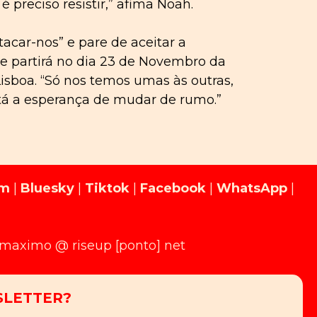
preciso resistir,” afima Noah.
acar-nos” e pare de aceitar a
e partirá no dia 23 de Novembro da
Lisboa. “Só nos temos umas às outras,
tá a esperança de mudar de rumo.”
am
|
Bluesky
|
Tiktok
|
Facebook
|
WhatsApp
|
limaximo @ riseup [ponto] net