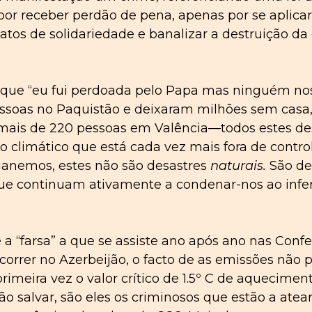
 por receber perdão de pena, apenas por se aplicar 
 atos de solidariedade e banalizar a destruição da
 que “eu fui perdoada pelo Papa mas ninguém nos 
ssoas no Paquistão e deixaram milhões sem casa
is de 220 pessoas em Valência—todos estes desast
climático que está cada vez mais fora de contro
ganemos, estes não são desastres
naturais.
São de
ue continuam ativamente a condenar-nos ao infer
a “farsa” a que se assiste ano após ano nas Conf
orrer no Azerbeijão, o facto de as emissões não
rimeira vez o valor crítico de 1.5º C de aquecime
o salvar, são eles os criminosos que estão a atea