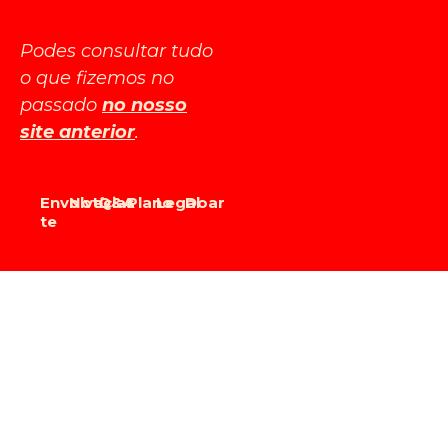
Podes consultar tudo
o que fizemos no
passado
no nosso
site anterior
.
Envolve-
Notícias
Q&A
Plano
Legal
Doar
te