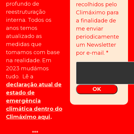
profundo de
recolhidos pelo
reestruturação
Climáximo para
interna. Todos os
a finalidade de
anos temos
me enviar
atualizado as
periodicamente
medidas que
um Newsletter
tomamos com base
por e-mail.
*
na realidade. Em
2023 mudámos
tudo. Lê a
declaração atual de
OK
estado de
emergência
climática dentro do
Climáximo aqui
.
***