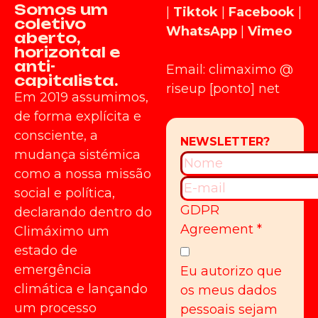
Somos um
|
Tiktok
|
Facebook
|
coletivo
WhatsApp
|
Vimeo
aberto,
horizontal e
anti-
Email: climaximo @
capitalista.
riseup [ponto] net
Em 2019 assumimos,
de forma explícita e
consciente, a
mudança sistémica
como a nossa missão
social e política,
GDPR
declarando dentro do
Agreement
*
Climáximo um
estado de
emergência
Eu autorizo que
climática e lançando
os meus dados
um processo
pessoais sejam