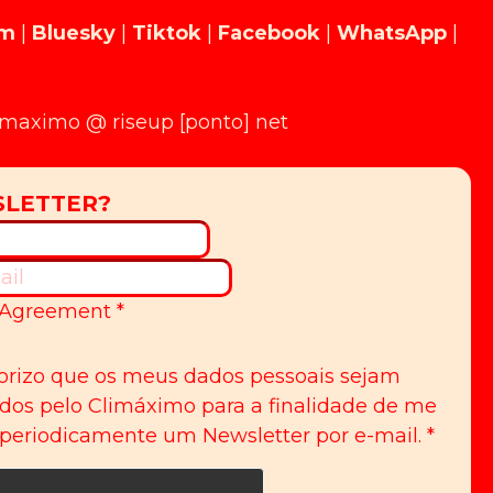
am
|
Bluesky
|
Tiktok
|
Facebook
|
WhatsApp
|
limaximo @ riseup [ponto] net
Agreement
*
orizo que os meus dados pessoais sejam
idos pelo Climáximo para a finalidade de me
 periodicamente um Newsletter por e-mail.
*