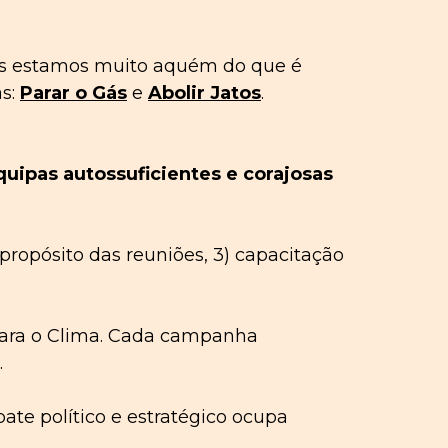
as estamos muito aquém do que é
as:
Parar o Gás
e
Abolir Jatos
.
quipas autossuficientes e corajosas
ropósito das reuniões, 3) capacitação
s para o Clima. Cada campanha
.
te político e estratégico ocupa