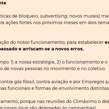
nte
.
ticas de bloqueio,
subvertising
, novos murais) m
ara ações fortes nos próximos meses em dois tem
ação do nosso funcionamento, para estabelecer
e
passado e
arriscam-se a novos erros
.
 1) a nossa estratégia, 2) o funcionamento e o p
ão de novas pessoas no movimento e no coletivo.
: contra gás fóssil, contra aviação e por Emprego
as funcionais e formas de envolvimento distintas
amento, porque nas reuniões do Climáximo o deba
acionais (que são delegadas às campanhas).