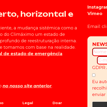
Instagr
to, horizontal e
Vimeo
Email: c
ciente, a mudança sistémica como a
ntro do Climáximo um estado de
rofundo de reestruturação interna.
ue tomamos com base na realidade.
al de estado de emergência
GDPR 
Eu aut
do
no nosso site anterior
.
recolh
enviar
no
Legal
Doar