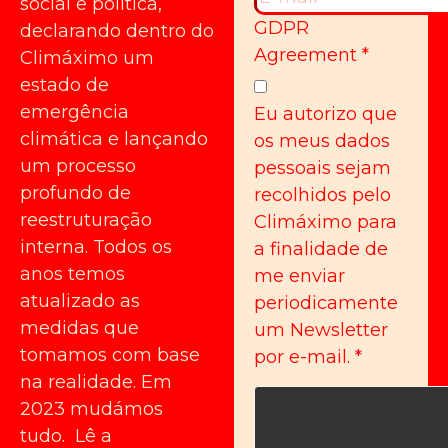
social e política,
GDPR
declarando dentro do
Agreement
*
Climáximo um
estado de
emergência
Eu autorizo que
climática e lançando
os meus dados
um processo
pessoais sejam
profundo de
recolhidos pelo
reestruturação
Climáximo para
interna. Todos os
a finalidade de
anos temos
me enviar
atualizado as
periodicamente
medidas que
um Newsletter
tomamos com base
por e-mail.
*
na realidade. Em
2023 mudámos
tudo. Lê a