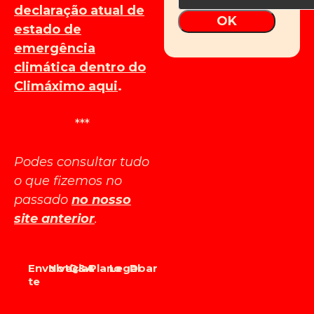
declaração atual de
OK
estado de
emergência
climática dentro do
Climáximo aqui
.
***
Podes consultar tudo
o que fizemos no
passado
no nosso
site anterior
.
Envolve-
Notícias
Q&A
Plano
Legal
Doar
te