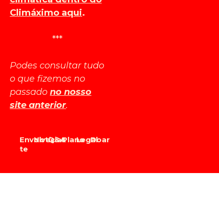
Climáximo aqui
.
***
Podes consultar tudo
o que fizemos no
passado
no nosso
site anterior
.
Envolve-
Notícias
Q&A
Plano
Legal
Doar
te