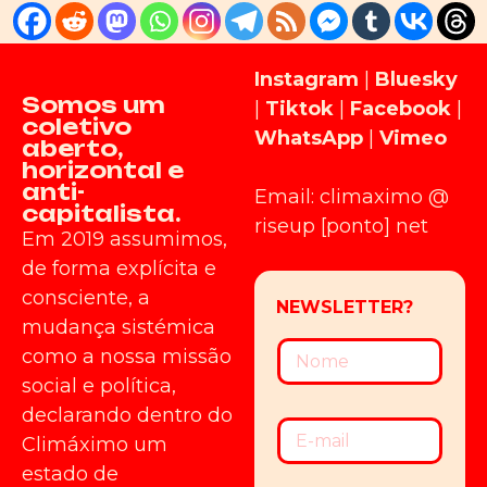
Instagram
|
Bluesky
Somos um
|
Tiktok
|
Facebook
|
coletivo
WhatsApp
|
Vimeo
aberto,
horizontal e
anti-
Email: climaximo @
capitalista.
riseup [ponto] net
Em 2019 assumimos,
de forma explícita e
consciente, a
mudança sistémica
como a nossa missão
social e política,
declarando dentro do
Climáximo um
estado de