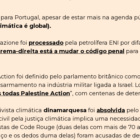
*
co para Portugal, apesar de estar mais na agenda 
limática é
global
).
azione foi
processado
pela petrolífera ENI por di
rema-direita está a mudar o código penal
para 
 Action foi definido pelo parlamento britânico co
sarmamento na indústria militar ligada a Israel. L
todas Palestine Action
”, com centenas de dete
vista climática
dinamarquesa
foi
absolvida
pelo 
ivil pela justiça climática implica uma necessida
vistas de Code Rouge (duas delas com mais de 70
 braço e os dedos duma delas) foram acusadas de 