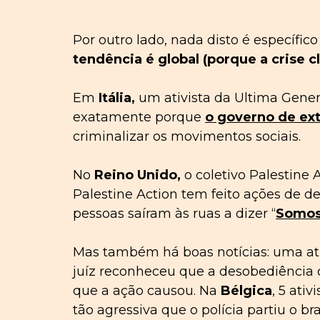
Por outro lado, nada disto é específi
tendência é global (porque a crise c
Em
Itália
,
um ativista da Ultima Gener
exatamente porque
o governo de ext
criminalizar os movimentos sociais.
No
Reino Unido
,
o coletivo Palestine
Palestine Action tem feito ações de de
pessoas saíram às ruas a dizer “
Somos 
Mas também há boas notícias: uma ati
juíz reconheceu que a desobediência c
que a ação causou. Na
Bélgica
, 5 ati
tão agressiva que o polícia partiu o