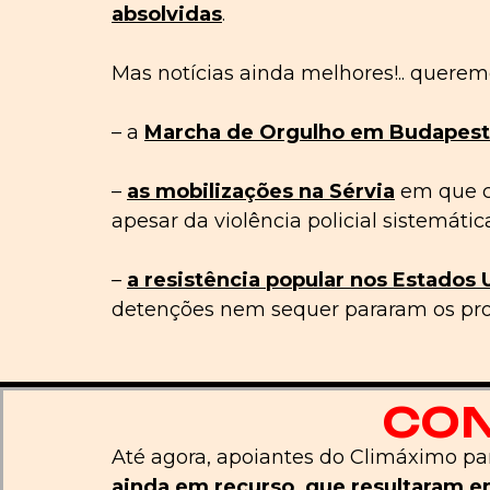
absolvidas
.
Mas notícias ainda melhores!.. querem
– a
Marcha de Orgulho em
Budapes
–
as mobilizações
na
Sér
v
ia
em que c
apesar da violência policial sistemáti
–
a resistência popular nos
Estados 
detenções nem sequer pararam os pro
CON
Até agora, apoiantes do Climáximo par
ainda em recurso, que resultaram e