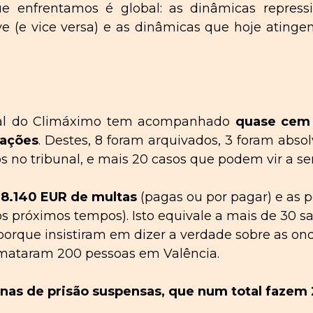
e enfrentamos é global: as dinâmicas
repress
e (e vice versa) e as dinâmicas que hoje atinge
egal do Climáximo tem acompanhado
quase cem
ações
.
Destes
, 8 foram arquivados, 3 foram absol
 no tribunal, e mais 20 casos
que podem vir a ser
28.140 EUR de multas
(pagas ou por pagar) e as p
os próximos tempos). Isto equivale a mais de 30 
, porque insistiram em dizer a verdade sobre as 
 mataram 200 pessoas em Valência.
enas de prisão suspensas, que num total faze