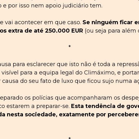
 e por isso nem apoio judiciário tem.
ue vai acontecer em que caso.
Se ninguém ficar 
tos
extra de até 250.000 EUR
(ou seja para além 
*
usa para esclarecer que isto não é
toda
a repress
é visível para a equipa legal do Climáximo, e porta
causa do seu fato de luxo que ficou sujo numa aç
parado os polícias que acompanharam os despej
co estarem a preparar-se.
Esta
tendência de
gov
a nesta sociedade, exatamente por perceberem