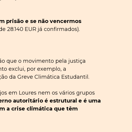
em prisão
e se não vencermos
de 28.140 EUR já confirmados).
ão que o movimento pela justiça
nto exclui, por exemplo, a
ão da Greve Climática Estudantil.
os em Loures nem os vários grupos
erno
autoritári
o
é estrutural e é uma
 a crise climática que têm