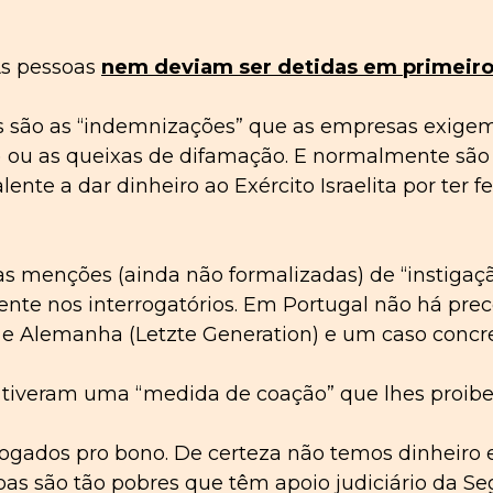
As pessoas
nem deviam ser detidas
em
primeiro
s são as “indemnizações” que as empresas exigem 
tc.) ou as queixas de difamação. E normalmente s
ente a dar dinheiro ao Exército Israelita por ter
as menções (ainda não formalizadas) de “instigaçã
nte nos interrogatórios. Em Portugal não há pre
 e Alemanha (Letzte Generation) e um caso concre
veram uma “medida de coação” que lhes proibe 
gados pro bono. De certeza não temos dinheiro 
as são tão pobres que têm apoio judiciário da S