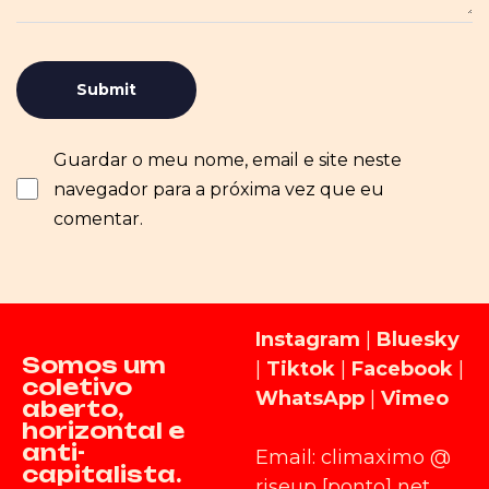
Guardar o meu nome, email e site neste
navegador para a próxima vez que eu
comentar.
Instagram
|
Bluesky
Somos um
|
Tiktok
|
Facebook
|
coletivo
WhatsApp
|
Vimeo
aberto,
horizontal e
anti-
Email: climaximo @
capitalista.
riseup [ponto] net