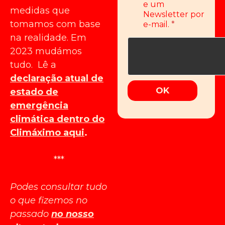
e um
n
medidas que
Newsletter por
t
tomamos com base
e-mail.
*
*
na realidade. Em
2023 mudámos
tudo. Lê a
declaração atual de
OK
estado de
emergência
climática dentro do
Climáximo aqui
.
***
Podes consultar tudo
o que fizemos no
passado
no nosso