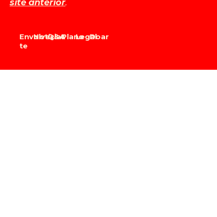
site anterior
.
Envolve-
Notícias
Q&A
Plano
Legal
Doar
te