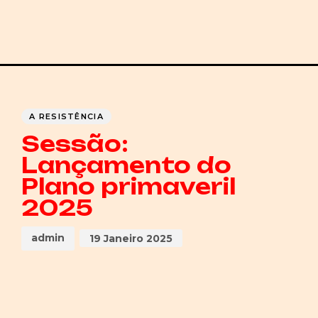
Author
Published
PUBLISHED
on:
IN:
A RESISTÊNCIA
Sessão:
Lançamento do
Plano primaveril
2025
admin
19 Janeiro 2025