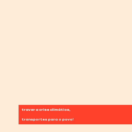
- ASSENTADA
POPULAR NO
AEROPORTO DE
LISBOA
1 Junho | 15H | Ponto de encontro:
Alameda D. Afonso Henriques
Rotunda do Relógio, no lado da
Avenida do Brasil
travar a crise climática,
transportes para o povo!