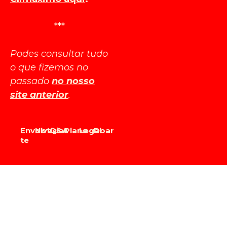
***
Podes consultar tudo
o que fizemos no
passado
no nosso
site anterior
.
Envolve-
Notícias
Q&A
Plano
Legal
Doar
te