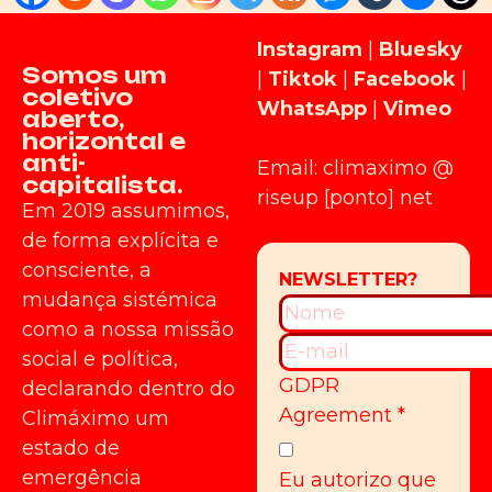
Instagram
|
Bluesky
Somos um
|
Tiktok
|
Facebook
|
coletivo
WhatsApp
|
Vimeo
aberto,
horizontal e
anti-
Email: climaximo @
capitalista.
riseup [ponto] net
Em 2019 assumimos,
de forma explícita e
consciente, a
mudança sistémica
como a nossa missão
social e política,
GDPR
declarando dentro do
Agreement
*
Climáximo um
estado de
emergência
Eu autorizo que