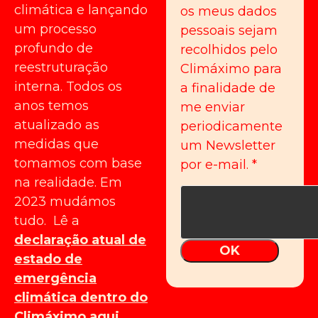
climática e lançando
os meus dados
um processo
pessoais sejam
profundo de
recolhidos pelo
reestruturação
Climáximo para
interna. Todos os
a finalidade de
anos temos
me enviar
atualizado as
periodicamente
medidas que
um Newsletter
tomamos com base
por e-mail.
*
na realidade. Em
2023 mudámos
tudo. Lê a
declaração atual de
OK
estado de
emergência
climática dentro do
Climáximo aqui
.