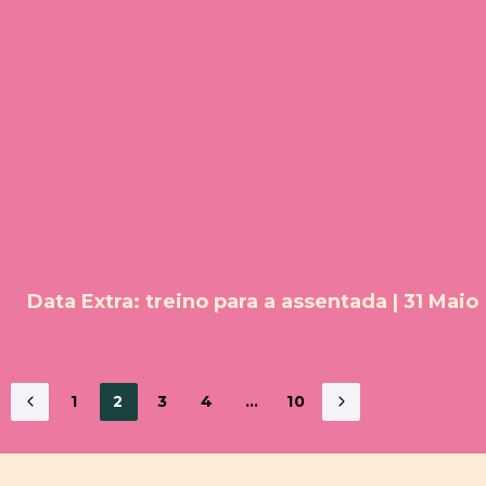
Data Extra: treino para a assentada | 31 Maio
2
…
1
3
4
10