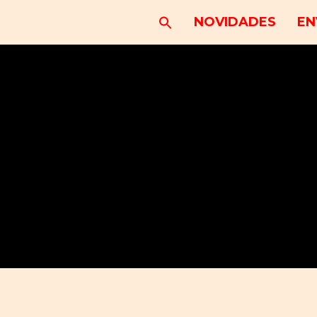
NOVIDADES
EN
rar ao carrousel da página da semana de lut