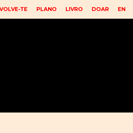
VOLVE-TE
PLANO
LIVRO
DOAR
EN
a 11 a 15 de Maio: /semana-de-